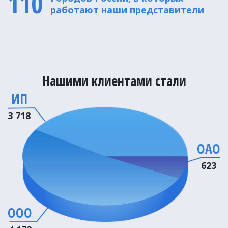
110
работают наши представители
Нашими клиентами стали
ИП
3 718
ОАО
623
ООО