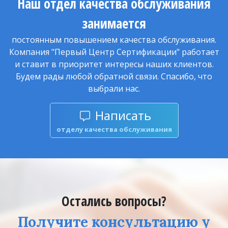
Наш отдел качества обслуживания
занимается
постоянным повышением качества обслуживания.
Компания "Первый Центр Сертификации" работает
и ставит в приоритет интересы наших клиентов.
Будем рады любой обратной связи. Спасибо, что
выбрали нас.
Написать
отделу качества обслуживания
Остались вопросы?
Получите консультацию у