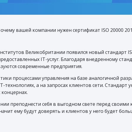
очему вашей компании нужен сертификат ISO 20000 20
институтов Великобритании появился новый стандарт ISO/
о предоставленных IT-услуг. Благодаря внедренному ст
ьзуются современные предприятия.
тики процессами управления на базе аналогичной разра
T-технологиях, а на запросах клиентов сети. Стандарт 
х концернах.
нии преподнести себя в выгодном свете перед своими 
начит ему будут доверять и клиентов у него будет боль