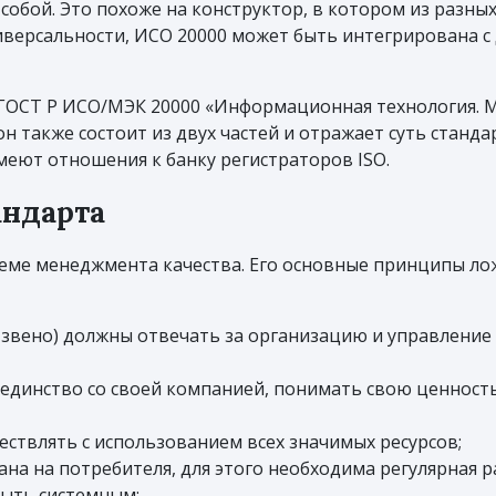
собой. Это похоже на конструктор, в котором из разны
ниверсальности, ИСО 20000 может быть интегрирована 
я ГОСТ Р ИСО/МЭК 20000 «Информационная технология. 
 он также состоит из двух частей и отражает суть стан
меют отношения к банку регистраторов ISO.
андарта
теме менеджмента качества. Его основные принципы лож
вено) должны отвечать за организацию и управление 
динство со своей компанией, понимать свою ценность
ествлять с использованием всех значимых ресурсов;
а на потребителя, для этого необходима регулярная ра
ыть системным;