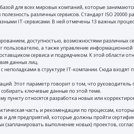
базой для всех мировых компаний, которые занимаются
полезность различных сервисов. Стандарт ISO 20000 раз
разными IT-сервисами. В ней отмечены 13 важных проце
ированием, доступностью, возможностями различных се
уг пользователю, а также управление информационной 
ставщиком сервиса и подрядчиком. К этой области отн
вия данных лиц.
с неполадками в структуре IT-компании. Сюда входят 
ций. Этот параметр говорит о том, что руководитель 
ь собирать ключевые данные по этой теме.
ому пункту относятся разработка новых или корректир
ктическая часть и рекомендации по процессам, которые
в и для предприятий, которые должны пройти сертифика
х (запланировать выполнение новых) проектов, соглас