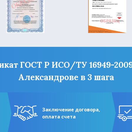
ат ГОСТ Р ИСО/ТУ 16949-2009 (
Александрове в 3 шага
Заключение договора,
оплата счета