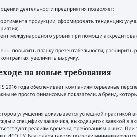
оценки деятельности предприятия позволяет:
сортимента продукции, сформировать тенденцию улучш
риятия;
мент международного уровня при помощи аккредитова
ень, повысить планку презентабельности, расширить р
 контрактах, увеличить выручку.
еходе на новые требования
TS 2016 года обеспечивает компаниям серьезные перспе
жны не просто финансовые показатели, а бренд, которы
кторов улучшения доказывается успешной практикой вн
ужды и специфику заказчика, выходящего с заявкой в 
ответствуют реалиям времени, требованиям рынка. При
и с ИСО ТУ. Благодаря такому подходу минимизируются