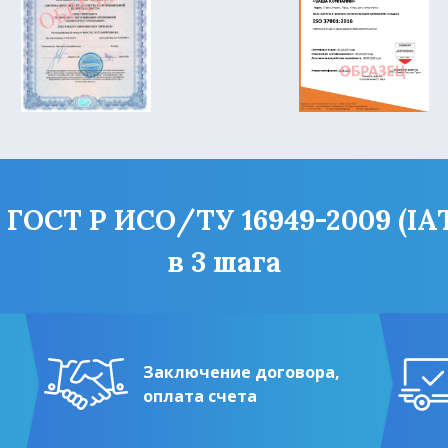
ОСТ Р ИСО/ТУ 16949-2009 (IATF
в 3 шага
Заключение договора,
оплата счета