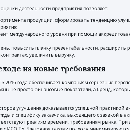
оценки деятельности предприятия позволяет:
сортимента продукции, сформировать тенденцию улучш
риятия;
мент международного уровня при помощи аккредитова
ень, повысить планку презентабельности, расширить р
 контрактах, увеличить выручку.
еходе на новые требования
TS 2016 года обеспечивает компаниям серьезные перспе
жны не просто финансовые показатели, а бренд, которы
кторов улучшения доказывается успешной практикой вн
ужды и специфику заказчика, выходящего с заявкой в 
ответствуют реалиям времени, требованиям рынка. При
и с ИСО ТУ. Благодаря такому подходу минимизируются