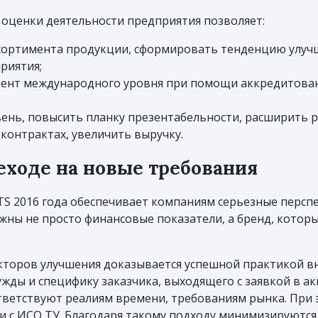
оценки деятельности предприятия позволяет:
сортимента продукции, сформировать тенденцию улучш
риятия;
мент международного уровня при помощи аккредитова
ень, повысить планку презентабельности, расширить р
 контрактах, увеличить выручку.
еходе на новые требования
TS 2016 года обеспечивает компаниям серьезные перспе
жны не просто финансовые показатели, а бренд, которы
кторов улучшения доказывается успешной практикой вн
ужды и специфику заказчика, выходящего с заявкой в 
ответствуют реалиям времени, требованиям рынка. При
и с ИСО ТУ. Благодаря такому подходу минимизируются