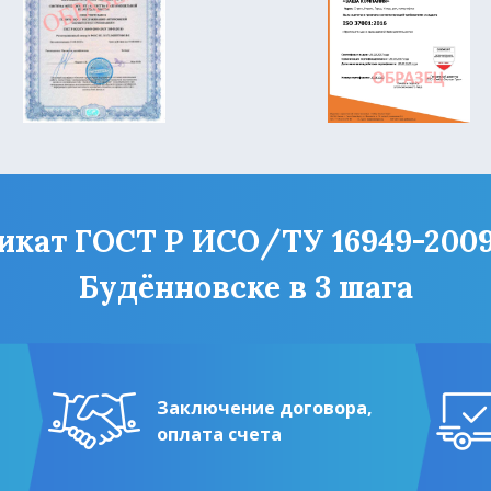
ат ГОСТ Р ИСО/ТУ 16949-2009 (
Будённовске в 3 шага
Заключение договора,
оплата счета