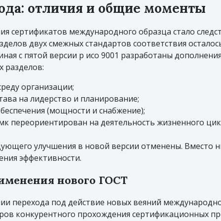
года: отличия и общие моменты
ния сертификатов международного образца стало след
зделов двух смежных стандартов соответствия осталос
ная с пятой версии р исо 9001 разработаны дополнения
х разделов:
среду организации;
ава на лидерство и планирование;
беспечения (мощности и снабжение);
мк переориентирован на деятельность жизненного цикл
едующего улучшения в новой версии отменены. Вместо 
ения эффективности.
рименения нового ГОСТ
ии перехода под действие новых веяний международн
еров конкурентного прохождения сертификационных пр