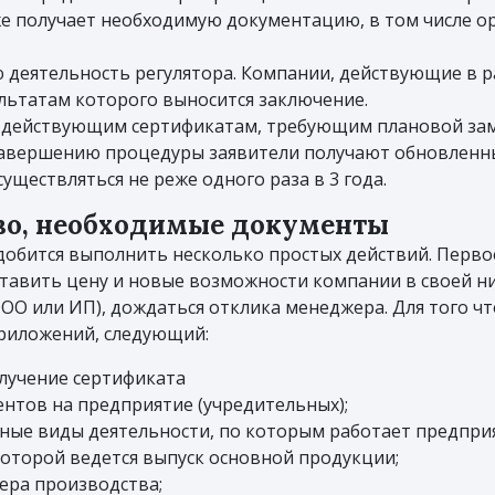
уже получает необходимую документацию, в том числе 
деятельность регулятора. Компании, действующие в ра
льтатам которого выносится заключение.
 действующим сертификатам, требующим плановой зам
завершению процедуры заявители получают обновленны
ществляться не реже одного раза в 3 года.
тво, необходимые документы
добится выполнить несколько простых действий. Первое
ставить цену и новые возможности компании в своей ни
(ООО или ИП), дождаться отклика менеджера. Для того 
приложений, следующий:
олучение сертификата
тов на предприятие (учредительных);
ые виды деятельности, по которым работает предприя
которой ведется выпуск основной продукции;
ера производства;