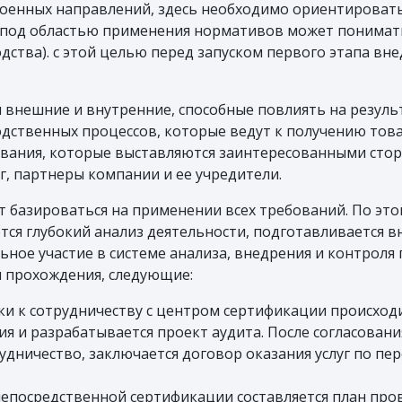
военных направлений, здесь необходимо ориентироватьс
 под областью применения нормативов может пониматьс
дства). с этой целью перед запуском первого этапа в
внешние и внутренние, способные повлиять на результ
дственных процессов, которые ведут к получению товар
вания, которые выставляются заинтересованными сторо
г, партнеры компании и ее учредители.
 базироваться на применении всех требований. По это
ется глубокий анализ деятельности, подготавливается 
ное участие в системе анализа, внедрения и контроля 
ы прохождения, следующие:
ки к сотрудничеству с центром сертификации происхо
я и разрабатывается проект аудита. После согласовани
дничество, заключается договор оказания услуг по пе
 непосредственной сертификации составляется план пр