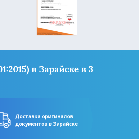
:2015) в Зарайске в 3
Доставка оригиналов
документов в Зарайске