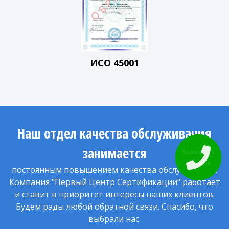
ИСО 45001
Наш отдел качества обслуживания
занимается
Закажите
звонок
постоянным повышением качества обслуживания.
Компания "Первый Центр Сертификации" работает
и ставит в приоритет интересы наших клиентов.
Будем рады любой обратной связи. Спасибо, что
выбрали нас.