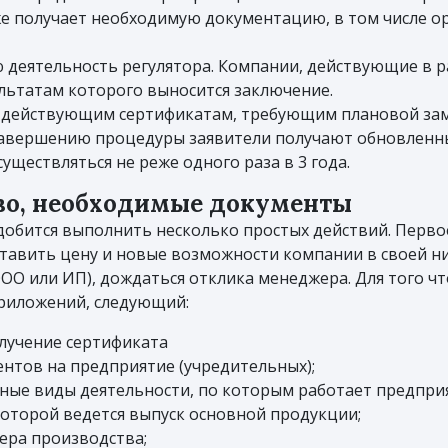
уже получает необходимую документацию, в том числе 
деятельность регулятора. Компании, действующие в ра
льтатам которого выносится заключение.
 действующим сертификатам, требующим плановой зам
завершению процедуры заявители получают обновленны
ществляться не реже одного раза в 3 года.
тво, необходимые документы
добится выполнить несколько простых действий. Первое
ставить цену и новые возможности компании в своей ни
(ООО или ИП), дождаться отклика менеджера. Для того 
приложений, следующий:
олучение сертификата
тов на предприятие (учредительных);
ые виды деятельности, по которым работает предприя
которой ведется выпуск основной продукции;
ера производства;