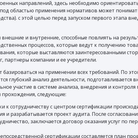
военных направлений, здесь необходимо ориентироватьс
 под областью применения нормативов может пониматьс
дства). с этой целью перед запуском первого этапа в
внешние и внутренние, способные повлиять на результ
дственных процессов, которые ведут к получению товар
вания, которые выставляются заинтересованными сторо
г, партнеры компании и ее учредители.
 базироваться на применении всех требований. По это
ется глубокий анализ деятельности, подготавливается 
ное участие в системе анализа, внедрения и контроля 
ы прохождения, следующие:
ки к сотрудничеству с центром сертификации происхо
я и разрабатывается проект аудита. После согласовани
дничество, заключается договор оказания услуг по пе
 непосредственной сертификации составляется план пр