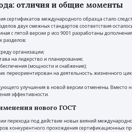
года: отличия и общие моменты
ния сертификатов международного образца стало след
зделов двух смежных стандартов соответствия осталос
ная с пятой версии р исо 9001 разработаны дополнения
х разделов:
среду организации;
ава на лидерство и планирование;
беспечения (мощности и снабжение);
мк переориентирован на деятельность жизненного цикл
едующего улучшения в новой версии отменены. Вместо 
ения эффективности.
рименения нового ГОСТ
ии перехода под действие новых веяний международн
еров конкурентного прохождения сертификационных пр