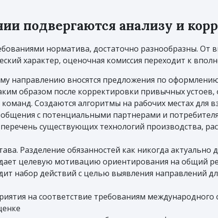
нии подвергаются анализу и кор
ебованиями норматива, достаточно разнообразны. От 
еский характер, оценочная комиссия переходит к впол
му направлению вносятся предложения по оформлению 
аким образом после корректировки привычных устоев, 
 команд. Создаются алгоритмы на рабочих местах для 
 общения с потенциальными партнерами и потребителя
т перечень существующих технологий производства, р
ава. Разделение обязанностей как никогда актуально д
оздает целевую мотивацию ориентирования на общий ре
одит набор действий с целью выявления направлений д
приятия на соответствие требованиям международного 
ценке