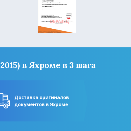
015) в Яхроме в 3 шага
Доставка оригиналов
документов в Яхроме