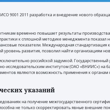
ИСО 9001 2011 разработка и внедрение нового образца
ботникам временно повышает результаты производства
 практики к сплошной методике менеджмента показал 
нансовые показатели. Международная стандартизация 
й уровень развития, позволил найти организациям новы
я исключительно российской задумкой. Государственны
чно-исследовательским институтом (ОАО «ВНИИС») на б
аментов являются возможность применения к органам 
ческих указаний
едованиях на получение межгосударственного сертифи
пособна не только скорректировать явные внешние пок