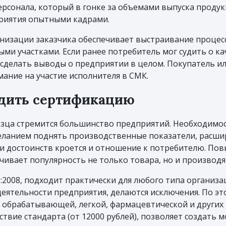
персонала, который в гонке за объемами выпуска проду
приятия опытными кадрами.
низации заказчика обеспечивает выстраивание процесс
и участками. Если ранее потребитель мог судить о ка
 сделать выводы о предприятии в целом. Покупатель и
ание на участие исполнителя в СМК.
дить сертификацию
зца стремится большинство предприятий. Необходимос
анием поднять производственные показатели, расшир
и достоинств кроется и отношение к потребителю. По
ивает популярность не только товара, но и производя
:2008, подходит практически для любого типа организац
еятельности предприятия, делаются исключения. По э
и обрабатывающей, легкой, фармацевтической и други
твие стандарта (от 12000 рублей), позволяет создать