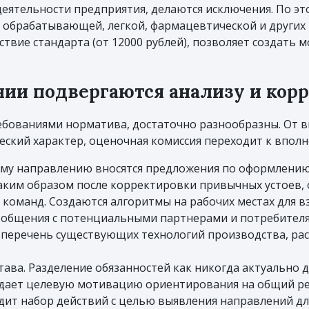
еятельности предприятия, делаются исключения. По э
и обрабатывающей, легкой, фармацевтической и други
твие стандарта (от 12000 рублей), позволяет создать
нии подвергаются анализу и кор
ебованиями норматива, достаточно разнообразны. От 
еский характер, оценочная комиссия переходит к впол
му направлению вносятся предложения по оформлению 
аким образом после корректировки привычных устоев, 
 команд. Создаются алгоритмы на рабочих местах для 
 общения с потенциальными партнерами и потребителя
т перечень существующих технологий производства, р
ава. Разделение обязанностей как никогда актуально д
оздает целевую мотивацию ориентирования на общий ре
одит набор действий с целью выявления направлений д