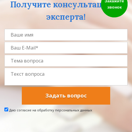
Закажите
Получите консультацию у
звонок
эксперта!
Задать вопрос
Даю согласие на обработку персональных данных