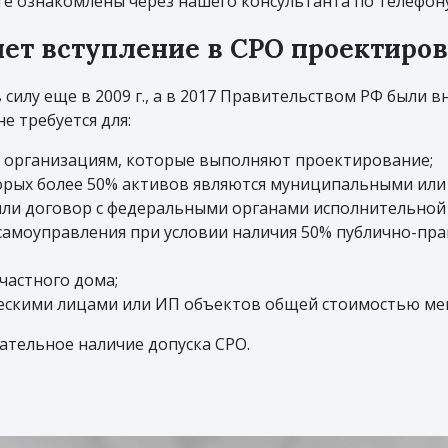
те ознакомлены через нашего консультанта по телефону
 нет вступление в СРО проектиро
силу еще в 2009 г., а в 2017 Правительством РФ были 
е требуется для:
 организациям, которые выполняют проектирование;
орых более 50% активов являются муниципальными или
ли договор с федеральными органами исполнительной в
самоуправления при условии наличия 50% публично-пр
частного дома;
скими лицами или ИП объектов общей стоимостью мене
зательное наличие допуска СРО.