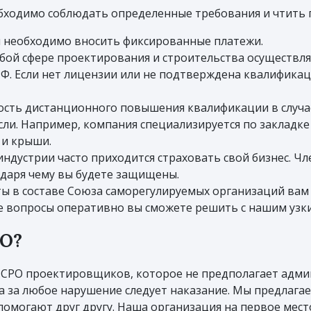
бходимо соблюдать определенные требования и чтить пр
и необходимо вносить фиксированные платежи.
юбой сфере проектирования и строительства осуществляе
. Если нет лицензии или не подтверждена квалификац
сть дистанционного повышения квалификации в случае,
сли. Например, компания специализируется по закладк
 и крыши.
ндустрии часто приходится страховать свой бизнес. Чл
одаря чему вы будете защищены.
ты в составе Союза саморегулируемых организаций вам
 вопросы оперативно вы сможете решить с нашим узки
РО?
 СРО проектировщиков, которое не предполагает адм
, а за любое нарушение следует наказание. Мы предлага
помогают друг другу. Наша организация на первое мес