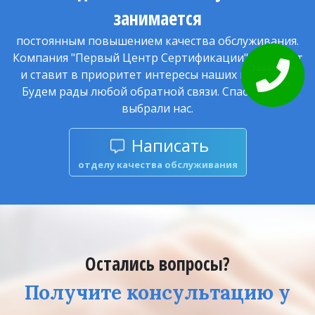
занимается
постоянным повышением качества обслуживания.
Компания "Первый Центр Сертификации" работает
Закажите
и ставит в приоритет интересы наших клиентов.
звонок
Будем рады любой обратной связи. Спасибо, что
выбрали нас.
Написать
отделу качества обслуживания
Остались вопросы?
Получите консультацию у