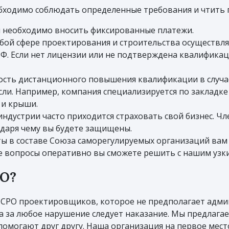
бходимо соблюдать определенные требования и чтить пр
и необходимо вносить фиксированные платежи.
юбой сфере проектирования и строительства осуществляе
. Если нет лицензии или не подтверждена квалификац
сть дистанционного повышения квалификации в случае,
сли. Например, компания специализируется по закладк
 и крыши.
ндустрии часто приходится страховать свой бизнес. Чл
одаря чему вы будете защищены.
ты в составе Союза саморегулируемых организаций вам
 вопросы оперативно вы сможете решить с нашим узки
РО?
 СРО проектировщиков, которое не предполагает адм
, а за любое нарушение следует наказание. Мы предлага
помогают друг другу. Наша организация на первое мес