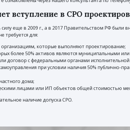
те ознакомлены через нашего консультанта по телефону
 нет вступление в СРО проектиро
силу еще в 2009 г., а в 2017 Правительством РФ были 
е требуется для:
 организациям, которые выполняют проектирование;
орых более 50% активов являются муниципальными или
ли договор с федеральными органами исполнительной в
самоуправления при условии наличия 50% публично-пр
частного дома;
скими лицами или ИП объектов общей стоимостью мене
зательное наличие допуска СРО.