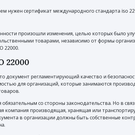
чем нужен сертификат международного стандарта iso 22
нности произошли изменения, целью которых было улу
вольственными товарами, независимо от формы организ
O 22000.
O 22000
 это документ регламентирующий качество и безопасн
мостью для организаций, которые занимаются произво
товаров.
я обязательным со стороны законодательства. Но в св
дая компания производящая, хранящая или транспорти
окумента в организации должны быть собственные кон
а.