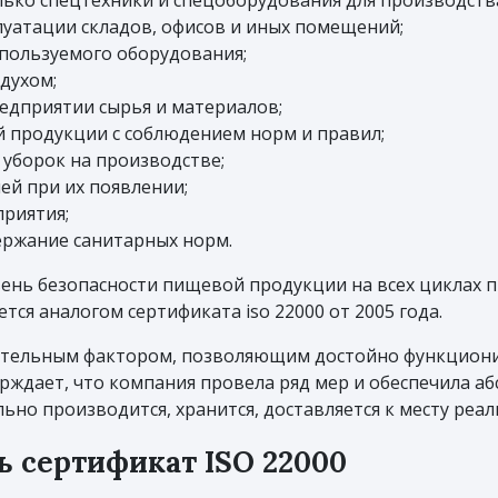
лько спецтехники и спецоборудования для производств
луатации складов, офисов и иных помещений;
пользуемого оборудования;
духом;
едприятии сырья и материалов;
й продукции с соблюдением норм и правил;
уборок на производстве;
ей при их появлении;
риятия;
ержание санитарных норм.
нь безопасности пищевой продукции на всех циклах пр
тся аналогом сертификата iso 22000 от 2005 года.
язательным фактором, позволяющим достойно функцио
ждает, что компания провела ряд мер и обеспечила аб
ьно производится, хранится, доставляется к месту реал
ь сертификат ISO 22000