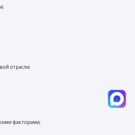
а;
вой отрасли;
скими факторами;