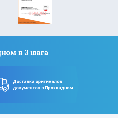
ном в 3 шага
Доставка оригиналов
документов в Прохладном