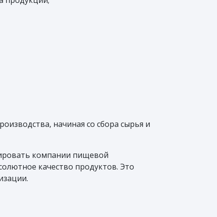
а продукции;
оизводства, начиная со сбора сырья и
нировать компании пищевой
солютное качество продуктов. Это
изации.