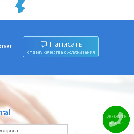
Написать
отает
отделу качества обслуживания
о
та!