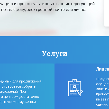
туацию и проконсультировать по интересующей
 по телефону, электронной почте или лично.
Услуги
Лицен
Получе
одимый для продвижения
осущес
 потребуется собрать
лиценз
риложений. При
процесс
им центром достаточно
имеет п
артную форму заявки.
сделки.