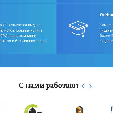
Учебн
ю СРО является выдача
Компан
иалистов. Если вы хотите
лиценз
 СРО, наша компания
более 4
ыстро и без лишних затрат.
лицензи
С нами работают