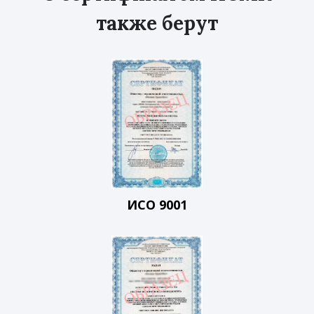
также берут
ИСО 9001