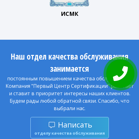
ИСМК
Наш отдел качества обслуживания
занимается
постоянным повышением качества обслуживания.
Компания "Первый Центр Сертификации" работает
и ставит в приоритет интересы наших клиентов.
Будем рады любой обратной связи. Спасибо, что
выбрали нас.
Написать
отделу качества обслуживания